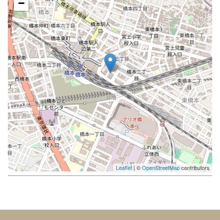
−
Leaflet
| ©
OpenStreetMap
contributors