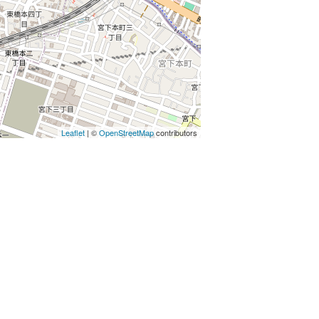
Leaflet
| ©
OpenStreetMap
contributors