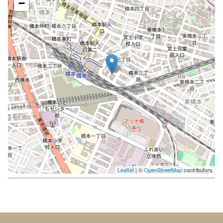
−
Leaflet
| ©
OpenStreetMap
contributors