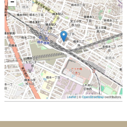
−
Leaflet
| ©
OpenStreetMap
contributors