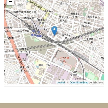
−
Leaflet
| ©
OpenStreetMap
contributors