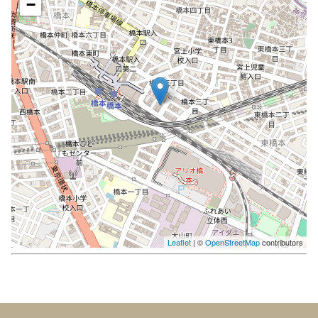
−
Leaflet
| ©
OpenStreetMap
contributors