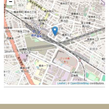
−
Leaflet
| ©
OpenStreetMap
contributors