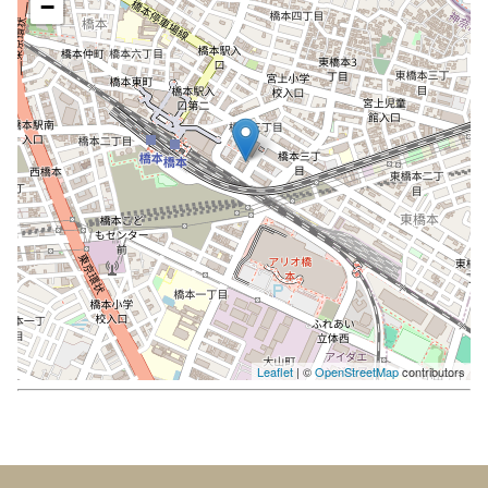
−
Leaflet
| ©
OpenStreetMap
contributors