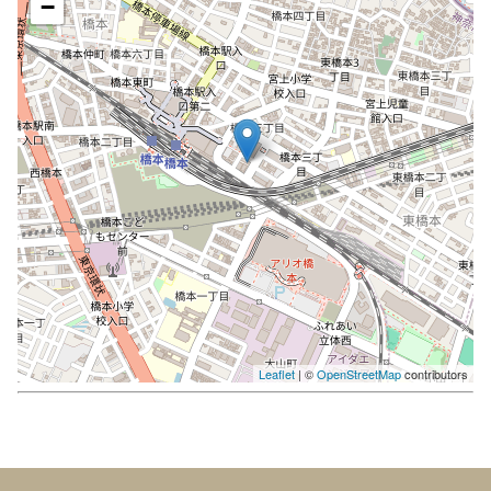
−
Leaflet
| ©
OpenStreetMap
contributors