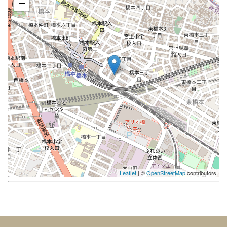
−
Leaflet
| ©
OpenStreetMap
contributors